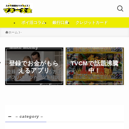
ポイ活コラム
銀行口座
クレジットカード
ホーム
-
登録でお金がもら
TVCMで話題沸騰
えるアプリ
中！
–
– category –