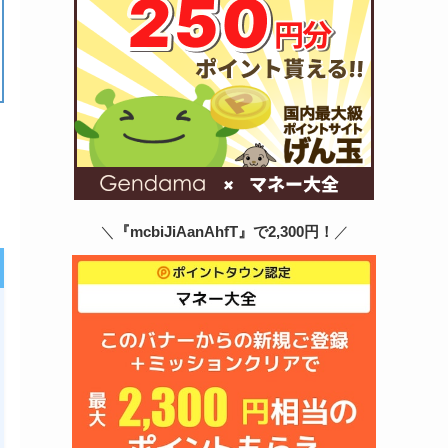
＼
『mcbiJiAanAhfT』で2,300円！
／