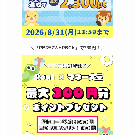
＼
『PBRYZWHRBCK』で330円！
／