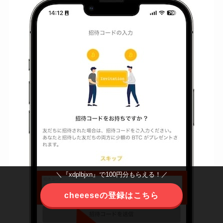
＼『xdplbjxn』で100円分もらえる！／
cheeeseの登録はこちら