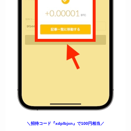
＼招待コード『
xdplbjxn
』で100円相当／