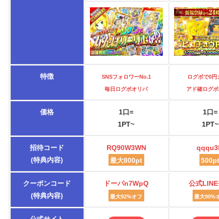
特徴
SNSフォロワーNo.1
ログボで0円
毎日ログボオリパ
アド確ログボ
価格
1口=
1口=
1PT~
1PT~
招待コード
RQ90W3WN
qqqu
(特典内容)
最大800pt
500p
クーポンコード
ドーパn7WpQ
公式LIN
(特典内容)
最大92%オフ
最大90%