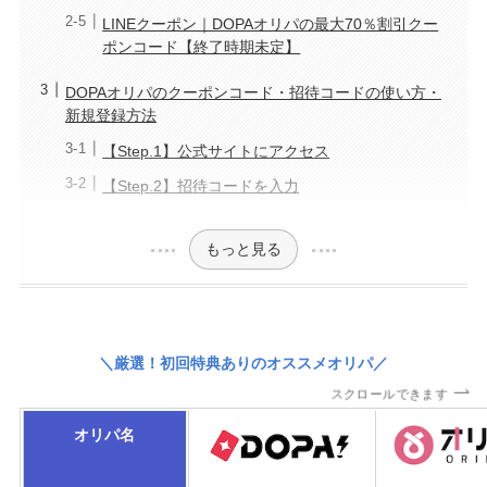
LINEクーポン｜DOPAオリパの最大70％割引クー
ポンコード【終了時期未定】
DOPAオリパのクーポンコード・招待コードの使い方・
新規登録方法
【Step.1】公式サイトにアクセス
【Step.2】招待コードを入力
もっと見る
＼厳選！初回特典ありのオススメオリパ／
スクロールできます
オリパ名