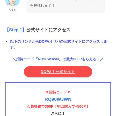
を解説します！
ちょも
【Step.1】
公式サイトにアクセス
以下のリンクからDOPAオリパの公式サイトにアクセスしま
す。
＼招待コード『RQ90W3WN』で最大800Pもらえる！／
DOPA！公式サイト
▼招待コード▼
RQ90W3WN
会員登録で300P！初回購入で+500P！
さらに！