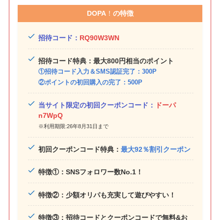
DOPA
！
の特徴
招待コード：
RQ90W3WN
招待コード特典：最大800円相当のポイント
①招待コード入力＆SMS認証完了：300P
②ポイントの初回購入の完了：500P
当サイト限定の初回クーポンコード：
ドーパ
n7WpQ
※利用期限:26年8月31日まで
初回クーポンコード特典：
最大92％割引クーポン
特徴①：SNSフォロワー数No.1！
特徴②：少額オリパも充実して遊びやすい！
特徴③：招待コードとクーポンコードで無料&お