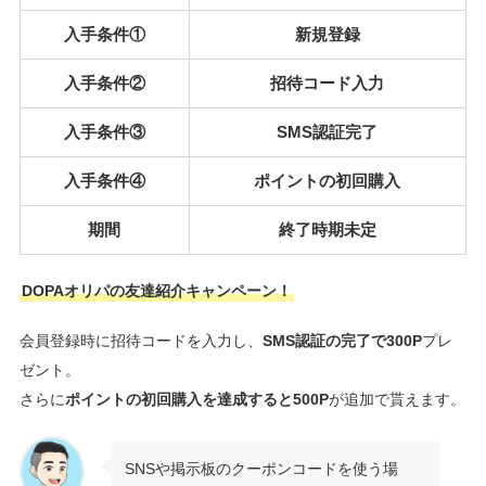
入手条件①
新規登録
入手条件②
招待コード入力
入手条件③
SMS認証完了
入手条件④
ポイントの初回購入
期間
終了時期未定
DOPAオリパの友達紹介キャンペーン！
会員登録時に招待コードを入力し、
SMS認証の完了で300P
プレ
ゼント。
さらに
ポイントの初回購入を達成すると500P
が追加で貰えます。
SNSや掲示板のクーポンコードを使う場