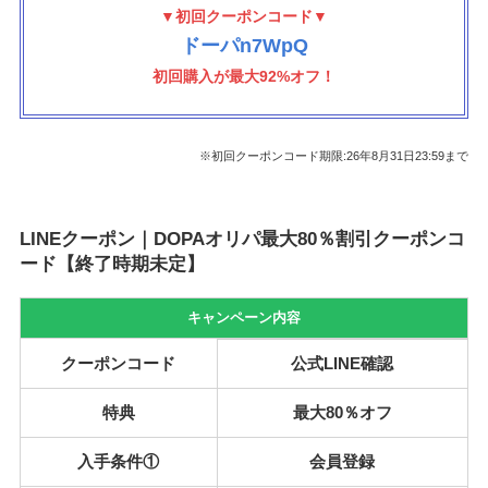
▼初回クーポンコード▼
ドーパn7WpQ
初回購入が最大92%オフ！
※初回クーポンコード期限:26年8月31日23:59まで
LINEクーポン｜DOPAオリパ最大80％割引クーポンコ
ード【終了時期未定】
キャンペーン内容
クーポンコード
公式LINE確認
特典
最大80％オフ
入手条件①
会員登録