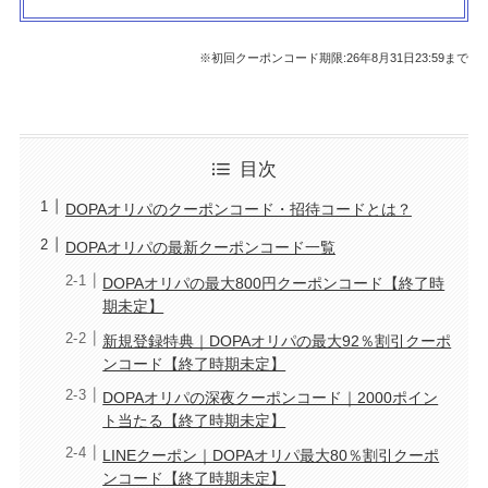
※初回クーポンコード期限:26年8月31日23:59まで
目次
DOPAオリパのクーポンコード・招待コードとは？
DOPAオリパの最新クーポンコード一覧
DOPAオリパの最大800円クーポンコード【終了時
期未定】
新規登録特典｜DOPAオリパの最大92％割引クーポ
ンコード【終了時期未定】
DOPAオリパの深夜クーポンコード｜2000ポイン
ト当たる【終了時期未定】
LINEクーポン｜DOPAオリパ最大80％割引クーポ
ンコード【終了時期未定】