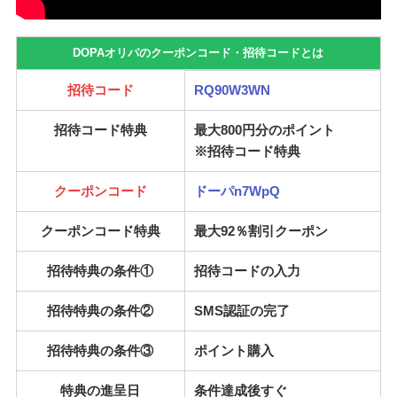
DOPAオリパのクーポンコード・招待コードとは
招待コード
RQ90W3WN
招待コード特典
最大800円分のポイント
※招待コード特典
クーポンコード
ドーパn7WpQ
クーポンコード特典
最大92％割引クーポン
招待特典の条件①
招待コードの入力
招待特典の
条件②
SMS認証の完了
招待特典の
条件③
ポイント購入
特典の進呈日
条件達成後すぐ