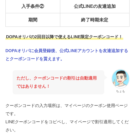
入手条件②
公式LINEの友達追加
期間
終了時期未定
DOPAオリパの2回目以降で使えるLINE限定クーポンコード！
DOPAオリパに会員登録後、公式LINEアカウントを友達追加する
とクーポンコードを貰えます。
ただし、クーポンコードの割引は自動適用
ではありません！
ちょも
クーポンコードの入力場所は、マイページのクーポン使用ページ
です。
LINEクーポンコードをコピペし、マイページで割引適用してくだ
さい。