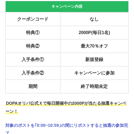
キャンペーン内容
クーポンコード
なし
特典①
2000P(毎日1名)
特典②
最大70％オフ
入手条件①
新規登録
入手条件②
キャンペーンに参加
期間
終了時期未定
DOPAオリパ公式Ｘで毎日開催中の2000Pが当たる抽選キャンペ
ーン！
対象のポストを｢0:00~10:59｣の間にリポストすると抽選の参加完
了。