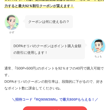
力すると最大92％割引クーポンが貰えます！
クーポンは何に使えるの？
かず
DOPAオリパのクーポンはポイント購入金額
の割引に使用します！
ちょも
通常、｢500P=500円｣のポイントを92％オフの40円で購入可能で
す。
DOPAオリパのクーポンの割引率は、段階的に下がるので、好き
なポイント数に課金してくださいね。
＼招待コード『RQ90W3WN』で最大800Pもらえる！／