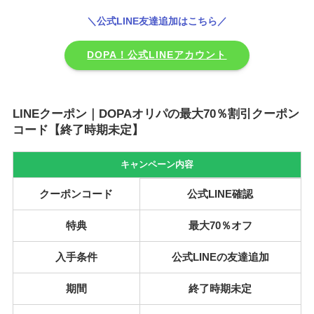
＼公式LINE友達追加はこちら／
DOPA！公式LINEアカウント
LINEクーポン｜DOPAオリパの最大70％割引クーポン
コード【終了時期未定】
キャンペーン内容
クーポンコード
公式LINE確認
特典
最大70％オフ
入手条件
公式LINEの友達追加
期間
終了時期未定