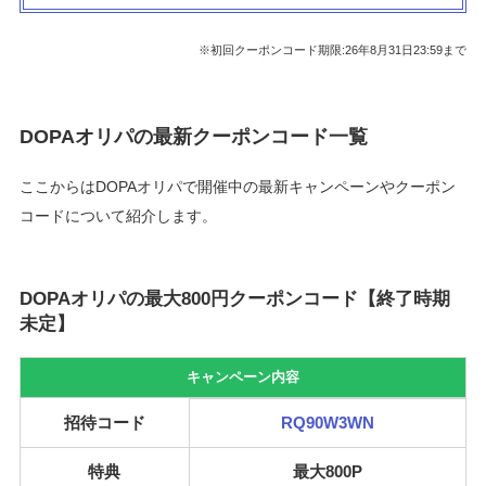
※初回クーポンコード期限:26年8月31日23:59まで
DOPAオリパの最新クーポンコード一覧
ここからはDOPAオリパで開催中の最新キャンペーンやクーポン
コードについて紹介します。
DOPAオリパの最大800円クーポンコード【終了時期
未定】
キャンペーン内容
招待コード
RQ90W3WN
特典
最大800P