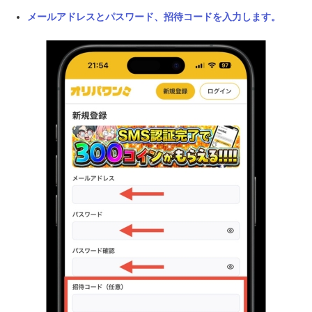
メールアドレスとパスワード、招待コードを入力します。