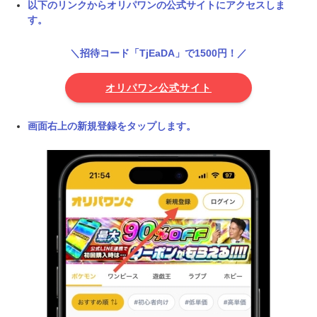
以下のリンクからオリパワンの公式サイトにアクセスしま
す。
＼招待コード「
TjEaDA
」で1500円！／
オリパワン公式サイト
画面右上の新規登録をタップします。