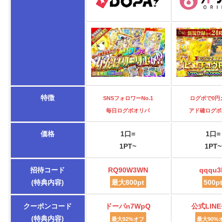
特徴
SNSフォロワーNo.1
ログボで0円
毎日ログボオリパ
アド確ログボ
価格
1口=
1口=
1PT~
1PT~
招待コード
RQ90W3WN
qqqu
(特典内容)
最大800pt
500p
クーポンコード
ドーパn7WpQ
公式LIN
(特典内容)
最大92%オフ
最大90%