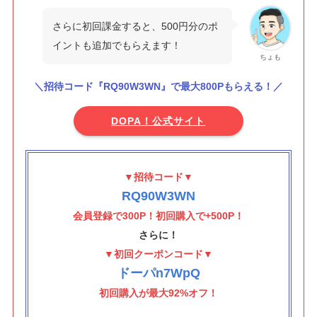
さらに初回課金すると、500円分のポ
イントも追加でもらえます！
ちょも
＼招待コード『RQ90W3WN』で最大800Pもらえる！／
DOPA！公式サイト
▼招待コード▼
RQ90W3WN
会員登録で300P！初回購入で+500P！
さらに！
▼初回クーポンコード▼
ドーパn7WpQ
初回購入が最大92%オフ！