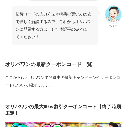
招待コードの入力方法や特典の貰い方は後
で詳しく解説するので、これからオリパワ
ちょも
ンに登録する方は、ぜひ本記事の参考にし
てください！
オリパワンの最新クーポンコード一覧
ここからはオリパワンで開催中の最新キャンペーンやクーポンコ
ードについて紹介します。
オリパワンの最大90％割引クーポンコード【終了時期
未定】