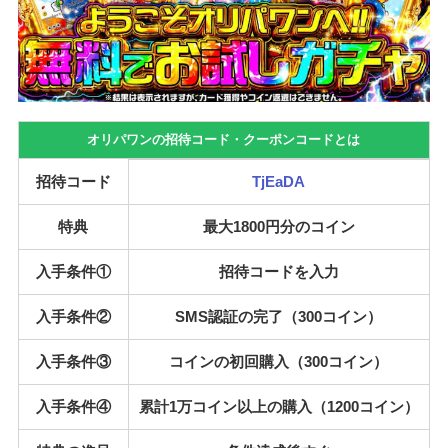
オリパワンの招待コード・クーポンコードとは
招待コード
TjEaDA
特典
最大1800円分のコイン
入手条件①
招待コードを入力
入手条件②
SMS認証の完了（300コイン）
入手条件③
コインの初回購入
（300コイン）
入手条件④
累計1万コイン以上の購入
（1200コイン）