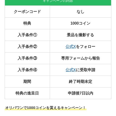
キャンペーンの内容
クーポンコード
なし
特典
1000コイン
入手条件①
景品を撮影する
入手条件②
公式X
をフォロー
入手条件③
専用フォームから報告
入手条件④
公式X
に受取申請
期間
終了時期未定
特典の進呈日
申請後7日以内
オリパワンで1000コインを貰えるキャンペーン！