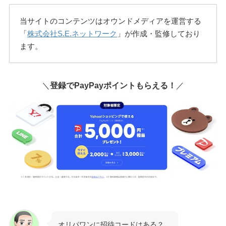
当サイトのコンテンツはオウンドメディアを運営する
「
株式会社S.E.ネットワーク
」が作成・監修しており
ます。
＼
登録でPayPayポイントもらえる！
／
オリパワンに招待コードはある？