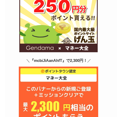
＼
『mcbiJiAanAhfT』で2,300円！
／