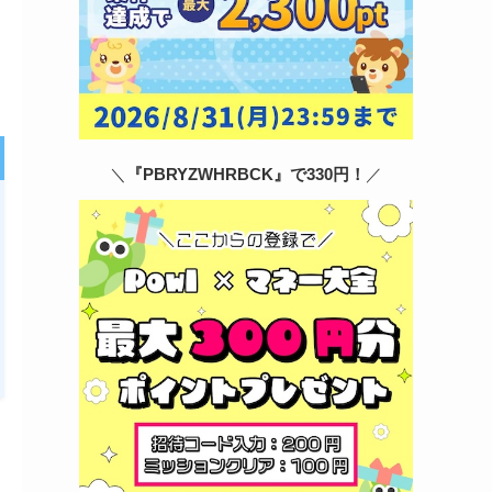
＼
『PBRYZWHRBCK』で330円！
／